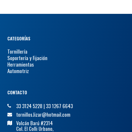
CATEGORÍAS
Tornillería
Soportería y Fijación
Herramientas
Automotriz
CONTACTO
33 3124 5228
|
33 1267 6643
tornillos.lizar@hotmail.com
Volcán Barú #2314
Col. El Colli Urbano,