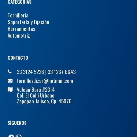
CATEGORÍAS
Tornillería
Soportería y Fijación
Herramientas
Automotriz
CONTACTO
33 3124 5228
|
33 1267 6643
tornillos.lizar@hotmail.com
Volcán Barú #2314
Col. El Colli Urbano,
Zapopan Jalisco, Cp. 45070
SÍGUENOS