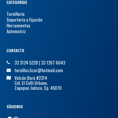
CATEGORÍAS
Tornillería
Soportería y Fijación
Herramientas
Automotriz
CONTACTO
33 3124 5228
|
33 1267 6643
tornillos.lizar@hotmail.com
Volcán Barú #2314
Col. El Colli Urbano,
Zapopan Jalisco, Cp. 45070
SÍGUENOS