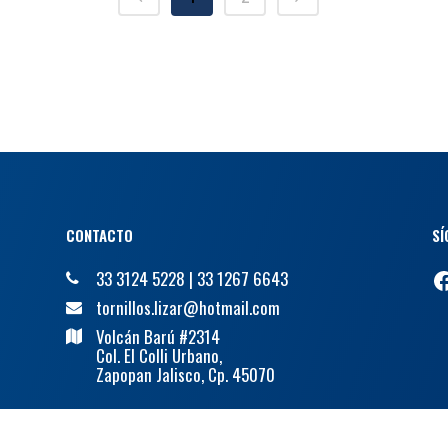
CONTACTO
SÍ
F
33 3124 5228
|
33 1267 6643
tornillos.lizar@hotmail.com
Volcán Barú #2314
Col. El Colli Urbano,
Zapopan Jalisco, Cp. 45070