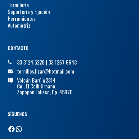
Tornillería
Soportería y Fijación
Herramientas
Automotriz
CONTACTO
33 3124 5228
|
33 1267 6643
tornillos.lizar@hotmail.com
Volcán Barú #2314
Col. El Colli Urbano,
Zapopan Jalisco, Cp. 45070
SÍGUENOS
Facebook
WhatsApp