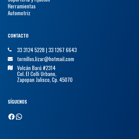
Herramientas
Automotriz
CONTACTO
33 3124 5228
|
33 1267 6643
tornillos.lizar@hotmail.com
Volcán Barú #2314
Col. El Colli Urbano,
Zapopan Jalisco, Cp. 45070
SÍGUENOS
Facebook
WhatsApp