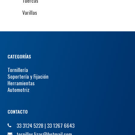
Tuercas
Varillas
CATEGORÍAS
Tornillería
Soportería y Fijación
Herramientas
Automotriz
CONTACTO
33 3124 5228
|
33 1267 6643
tornillos.lizar@hotmail.com