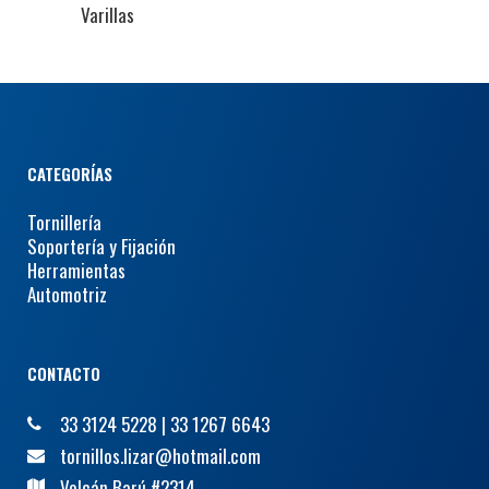
Varillas
CATEGORÍAS
Tornillería
Soportería y Fijación
Herramientas
Automotriz
CONTACTO
33 3124 5228
|
33 1267 6643
tornillos.lizar@hotmail.com
Volcán Barú #2314