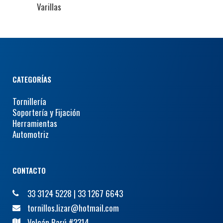
Varillas
CATEGORÍAS
Tornillería
Soportería y Fijación
Herramientas
Automotriz
CONTACTO
33 3124 5228
|
33 1267 6643
tornillos.lizar@hotmail.com
Volcán Barú #2314