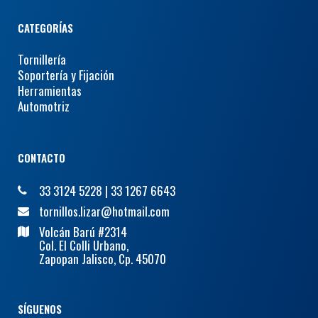
CATEGORÍAS
Tornillería
Soportería y Fijación
Herramientas
Automotriz
CONTACTO
33 3124 5228
|
33 1267 6643
tornillos.lizar@hotmail.com
Volcán Barú #2314
Col. El Colli Urbano,
Zapopan Jalisco, Cp. 45070
SÍGUENOS