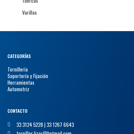
Tuercas
Varillas
CATEGORÍAS
Tornillería
Soportería y Fijación
Herramientas
Automotriz
CONTACTO
33 3124 5228
|
33 1267 6643
tornillos.lizar@hotmail.com