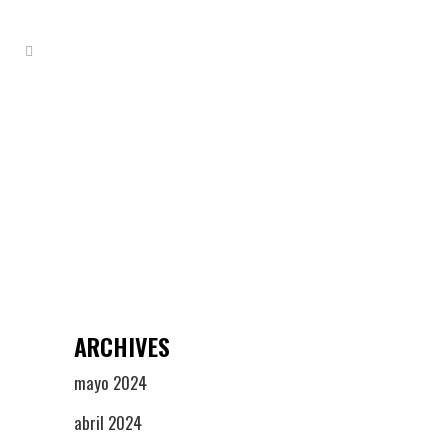
25 MARZO, 2024
IN
TAQUETES EXPANSIVOS
¿Qué son y para qué
sirven los taquetes
expansivos?
ARCHIVES
mayo 2024
abril 2024