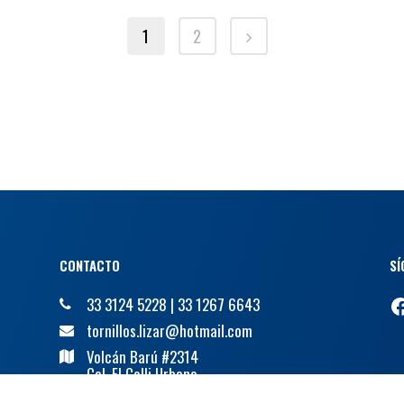
1
2
CONTACTO
SÍ
F
33 3124 5228
|
33 1267 6643
tornillos.lizar@hotmail.com
Volcán Barú #2314
Col. El Colli Urbano,
Zapopan Jalisco, Cp. 45070