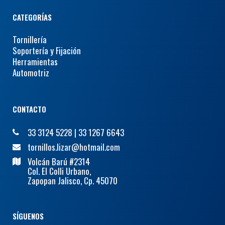
CATEGORÍAS
Tornillería
Soportería y Fijación
Herramientas
Automotriz
CONTACTO
33 3124 5228
|
33 1267 6643
tornillos.lizar@hotmail.com
Volcán Barú #2314
Col. El Colli Urbano,
Zapopan Jalisco, Cp. 45070
SÍGUENOS