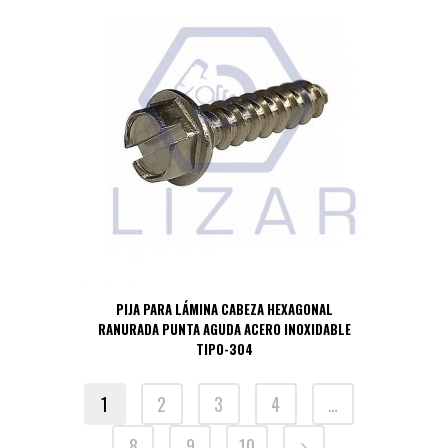
PIJA PARA LÁMINA CABEZA HEXAGONAL
RANURADA PUNTA AGUDA ACERO INOXIDABLE
TIPO-304
1
2
3
4
…
8
9
10