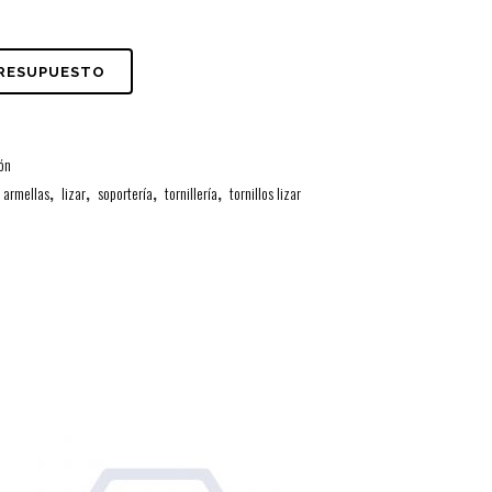
PRESUPUESTO
ión
armellas
,
lizar
,
soportería
,
tornillería
,
tornillos lizar