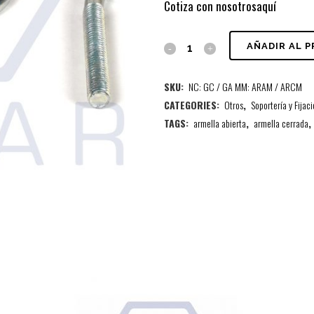
Cotiza con nosotros
aquí
AÑADIR AL 
SKU:
NC: GC / GA MM: ARAM / ARCM
CATEGORIES:
Otros
,
Soportería y Fijac
TAGS:
armella abierta
,
armella cerrada
,