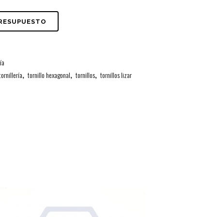
PRESUPUESTO
ría
tornillería
,
tornillo hexagonal
,
tornillos
,
tornillos lizar