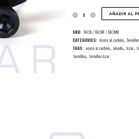
AÑADIR AL 
SKU:
TACN / TACNF / TACNM
CATEGORIES:
Acero al carbón
,
Tornille
TAGS:
acero al carbón
,
aleado
,
lizar
,
t
tornillos
,
tornillos lizar