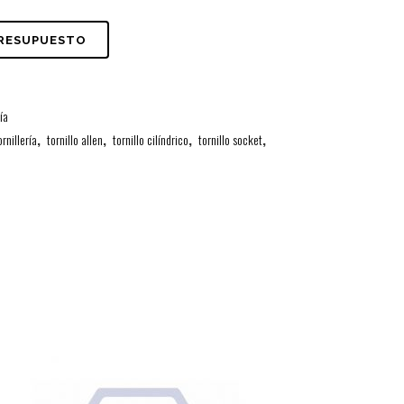
PRESUPUESTO
ría
ornillería
,
tornillo allen
,
tornillo cilíndrico
,
tornillo socket
,