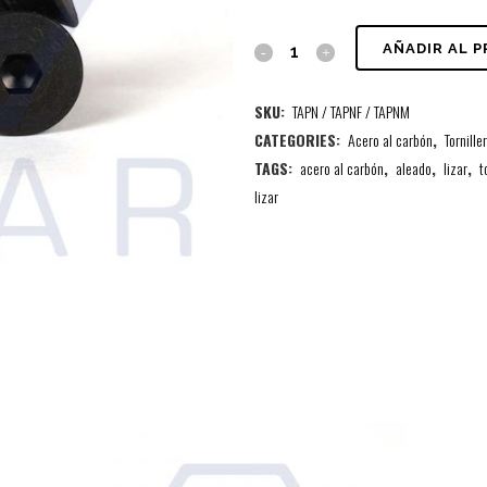
AÑADIR AL 
SKU:
TAPN / TAPNF / TAPNM
CATEGORIES:
Acero al carbón
,
Tornille
TAGS:
acero al carbón
,
aleado
,
lizar
,
t
lizar