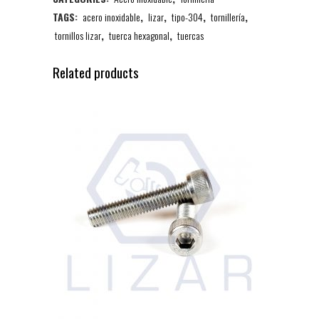
TAGS:
acero inoxidable
,
lizar
,
tipo-304
,
tornillería
,
tornillos lizar
,
tuerca hexagonal
,
tuercas
Related products