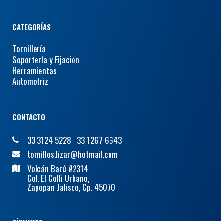
CATEGORÍAS
Tornillería
Soportería y Fijación
Herramientas
Automotriz
CONTACTO
33 3124 5228
|
33 1267 6643
tornillos.lizar@hotmail.com
Volcán Barú #2314
Col. El Colli Urbano,
Zapopan Jalisco, Cp. 45070