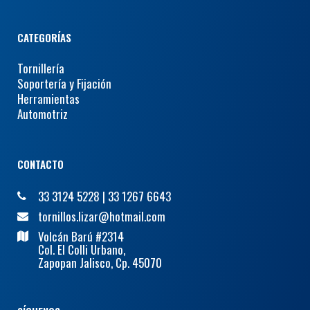
CATEGORÍAS
Tornillería
Soportería y Fijación
Herramientas
Automotriz
CONTACTO
33 3124 5228
|
33 1267 6643
tornillos.lizar@hotmail.com
Volcán Barú #2314
Col. El Colli Urbano,
Zapopan Jalisco, Cp. 45070