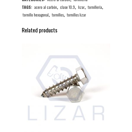
TAGS:
acero al carbón
,
clase 10.9
,
lizar
,
tornillería
,
tornillo hexagonal
,
tornillos
,
tornillos lizar
Related products