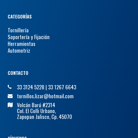
CATEGORÍAS
Tornillería
Soportería y Fijación
Herramientas
Automotriz
CONTACTO
33 3124 5228
|
33 1267 6643
tornillos.lizar@hotmail.com
Volcán Barú #2314
Col. El Colli Urbano,
Zapopan Jalisco, Cp. 45070