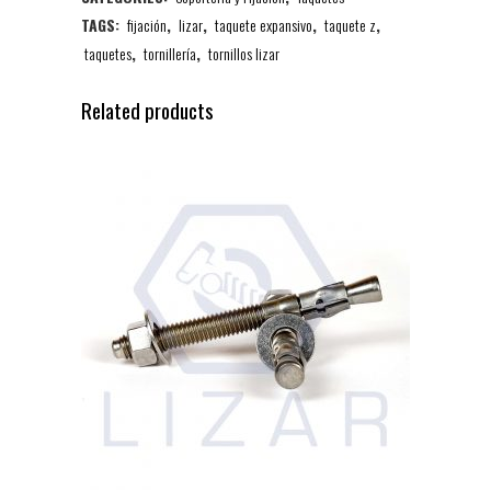
TAGS:
fijación
,
lizar
,
taquete expansivo
,
taquete z
,
taquetes
,
tornillería
,
tornillos lizar
Related products